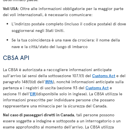
Voli USA
: Oltre alle informazioni obbligatorie per la maggior parte
dei voli internazionali, è necessario comunicare:
L'indirizzo postale completo (incluso il codice postale) di dove
soggiornerai negli Stati Uniti.
Se la tua coincidenza è una nave da crociera: il nome della
nave e la città/stato del luogo di imbarco
CBSA API
La CBSA è autorizzata a raccogliere informazioni anticipate
sull'arrivo (ai sensi della sottosezione 107.1(1) del
Customs Act
e del
paragrafo 148(1)(d) dell'
IRPA
), nonché informazioni anticipate sulla
partenza e i registri di uscita (sezione 93 del
Customs Act
e
sezione 11 dell'
EIR
)(disponibile solo in inglese). La CBSA utilizza le
informazioni prescritte per individuare persone che possano
rappresentare una minaccia per la sicurezza del Canada.
Nel caso di passeggeri diretti in Canada
, tali persone possono
essere soggette a indagine e sottoposte a un interrogatorio o un
esame approfondito al momento dell'arrivo. La CBSA utilizza