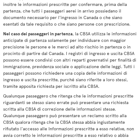
inoltre le informazioni prescritte per confermare, prima della
partenza, che tutti i passeggeri aerei in arrivo possiedano il
documento necessario per l'ingresso in Canada o che siano
esentati da tale requisito o che siano persone con prescrizione.
Nel caso dei passeggeri in partenza
, la CBSA utilizza le informazioni
anticipate di partenza solamente per individuare con maggior
precisione le persone e le merci ad alto rischio in partenza o in
procinto di partire dal Canada. I registri di ingresso e uscita CBSA
possono essere condivisi con altri reparti governativi per finalità di
immigrazione, previdenza sociale o applicazione delle leggi. Tutti i
passeggeri possono richiedere una copia delle informazioni di
ingresso e uscita prescritte, purché siano riferite a loro stessi,
tramite apposita richiesta per iscritto alla CBSA.
Qualunque passeggero che ritenga che le informazioni prescritte
riguardanti se stesso siano errate può presentare una richiesta
scritta alla CBSA di correzione delle informazioni stesse.
Qualunque passeggero può presentare un reclamo scritto alla
CBSA qualora ritenga che la CBSA stessa abbia ingiustamente
rifiutato l'accesso alle Informazioni prescritte a esso relative, non
avvia corretto le informazioni prescritte a esso relativo o abbia