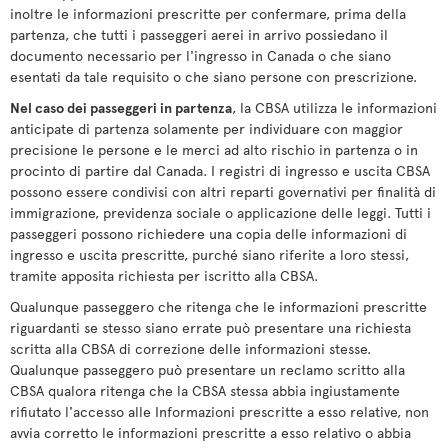
inoltre le informazioni prescritte per confermare, prima della
partenza, che tutti i passeggeri aerei in arrivo possiedano il
documento necessario per l'ingresso in Canada o che siano
esentati da tale requisito o che siano persone con prescrizione.
Nel caso dei passeggeri in partenza
, la CBSA utilizza le informazioni
anticipate di partenza solamente per individuare con maggior
precisione le persone e le merci ad alto rischio in partenza o in
procinto di partire dal Canada. I registri di ingresso e uscita CBSA
possono essere condivisi con altri reparti governativi per finalità di
immigrazione, previdenza sociale o applicazione delle leggi. Tutti i
passeggeri possono richiedere una copia delle informazioni di
ingresso e uscita prescritte, purché siano riferite a loro stessi,
tramite apposita richiesta per iscritto alla CBSA.
Qualunque passeggero che ritenga che le informazioni prescritte
riguardanti se stesso siano errate può presentare una richiesta
scritta alla CBSA di correzione delle informazioni stesse.
Qualunque passeggero può presentare un reclamo scritto alla
CBSA qualora ritenga che la CBSA stessa abbia ingiustamente
rifiutato l'accesso alle Informazioni prescritte a esso relative, non
avvia corretto le informazioni prescritte a esso relativo o abbia