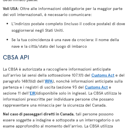
Voli USA
: Oltre alle informazioni obbligatorie per la maggior parte
dei voli internazionali, è necessario comunicare:
L'indirizzo postale completo (incluso il codice postale) di dove
soggiornerai negli Stati Uniti.
Se la tua coincidenza è una nave da crociera: il nome della
nave e la città/stato del luogo di imbarco
CBSA API
La CBSA è autorizzata a raccogliere informazioni anticipate
sull'arrivo (ai sensi della sottosezione 107.1(1) del
Customs Act
e del
paragrafo 148(1)(d) dell'
IRPA
), nonché informazioni anticipate sulla
partenza e i registri di uscita (sezione 93 del
Customs Act
e
sezione 11 dell'
EIR
)(disponibile solo in inglese). La CBSA utilizza le
informazioni prescritte per individuare persone che possano
rappresentare una minaccia per la sicurezza del Canada.
Nel caso di passeggeri diretti in Canada
, tali persone possono
essere soggette a indagine e sottoposte a un interrogatorio o un
esame approfondito al momento dell'arrivo. La CBSA utilizza