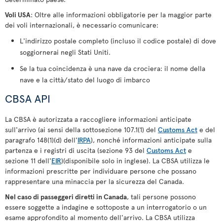
Voli USA
: Oltre alle informazioni obbligatorie per la maggior parte
dei voli internazionali, è necessario comunicare:
L'indirizzo postale completo (incluso il codice postale) di dove
soggiornerai negli Stati Uniti.
Se la tua coincidenza è una nave da crociera: il nome della
nave e la città/stato del luogo di imbarco
CBSA API
La CBSA è autorizzata a raccogliere informazioni anticipate
sull'arrivo (ai sensi della sottosezione 107.1(1) del
Customs Act
e del
paragrafo 148(1)(d) dell'
IRPA
), nonché informazioni anticipate sulla
partenza e i registri di uscita (sezione 93 del
Customs Act
e
sezione 11 dell'
EIR
)(disponibile solo in inglese). La CBSA utilizza le
informazioni prescritte per individuare persone che possano
rappresentare una minaccia per la sicurezza del Canada.
Nel caso di passeggeri diretti in Canada
, tali persone possono
essere soggette a indagine e sottoposte a un interrogatorio o un
esame approfondito al momento dell'arrivo. La CBSA utilizza