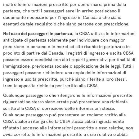
inoltre le informazioni prescritte per confermare, prima della
partenza, che tutti i passeggeri aerei in arrivo possiedano il
documento necessario per l'ingresso in Canada o che siano
esentati da tale requisito o che siano persone con prescrizione.
Nel caso dei passeggeri in partenza
, la CBSA utilizza le informazioni
anticipate di partenza solamente per individuare con maggior
precisione le persone e le merci ad alto rischio in partenza o in
procinto di partire dal Canada. I registri di ingresso e uscita CBSA
possono essere condivisi con altri reparti governativi per finalità di
immigrazione, previdenza sociale o applicazione delle leggi. Tutti i
passeggeri possono richiedere una copia delle informazioni di
ingresso e uscita prescritte, purché siano riferite a loro stessi,
tramite apposita richiesta per iscritto alla CBSA.
Qualunque passeggero che ritenga che le informazioni prescritte
riguardanti se stesso siano errate può presentare una richiesta
scritta alla CBSA di correzione delle informazioni stesse.
Qualunque passeggero può presentare un reclamo scritto alla
CBSA qualora ritenga che la CBSA stessa abbia ingiustamente
rifiutato l'accesso alle Informazioni prescritte a esso relative, non
avvia corretto le informazioni prescritte a esso relativo o abbia