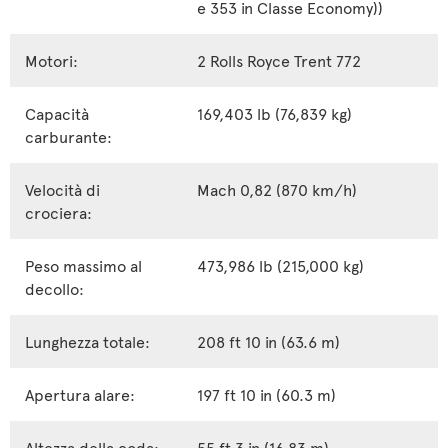
e 353 in Classe Economy))
Motori:
2 Rolls Royce Trent 772
Capacità
169,403 lb (76,839 kg)
carburante:
Velocità di
Mach 0,82 (870 km/h)
crociera:
Peso massimo al
473,986 lb (215,000 kg)
decollo:
Lunghezza totale:
208 ft 10 in (63.6 m)
Apertura alare:
197 ft 10 in (60.3 m)
Altezza della coda:
55 ft 3 in (16.83 m)