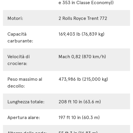
e 353 in Classe Economy))
Motori:
2 Rolls Royce Trent 772
Capacità
169,403 lb (76,839 kg)
carburante:
Velocità di
Mach 0,82 (870 km/h)
crociera:
Peso massimo al
473,986 lb (215,000 kg)
decollo:
Lunghezza totale:
208 ft 10 in (63.6 m)
Apertura alare:
197 ft 10 in (60.3 m)
Altezza della coda:
55 ft 3 in (16.83 m)