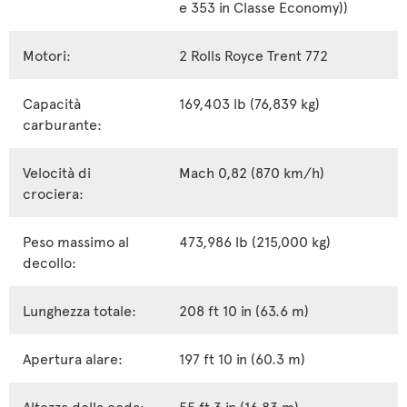
e 353 in Classe Economy))
Motori:
2 Rolls Royce Trent 772
Capacità
169,403 lb (76,839 kg)
carburante:
Velocità di
Mach 0,82 (870 km/h)
crociera:
Peso massimo al
473,986 lb (215,000 kg)
decollo:
Lunghezza totale:
208 ft 10 in (63.6 m)
Apertura alare:
197 ft 10 in (60.3 m)
Altezza della coda:
55 ft 3 in (16.83 m)