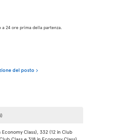
no a 24 ore prima della partenza.
ezione del posto
i)
n Economy Class), 332 (12 in Club
 Club Class e 318 in Economy Class)