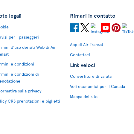
te legali
Rimani in contatto
okie
rvizi per i passeggeri
App di Air Transat
rmini d'uso dei siti Web di Air
ansat
Contattaci
rmini e condizioni
Link veloci
rmini e condizioni di
Convertitore di valuta
enotazione
Voli economici per il Canada
formativa sulla privacy
Mappa del sito
licy CRS prenotazioni e biglietti