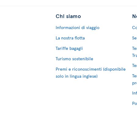
Chi siamo
No
Informazioni di viaggio
Co
La nostra flotta
Se
Tariffe bagagli
Te
Tr
Turismo sostenibile
Te
Premi e riconoscimenti (disponibile
Te
solo in lingua inglese)
pr
In
Po