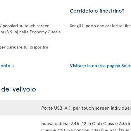
Corridoio o finestrino?
TV popolari su touch screen
Scegli il posto che preferisci fi
cm (8,9 in) nella Economy Class e
r caricare tui dispositivi
imento
Visitare la nostra pagina Sel
del velivolo
Porte USB-A (1 per touch screen individual
nuova cabina: 345 (12 in Club Class e 333 i
Class e 320 in Economy Class) & 330 (12 in