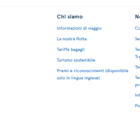
Chi siamo
No
Informazioni di viaggio
Co
La nostra flotta
Se
Tariffe bagagli
Te
Tr
Turismo sostenibile
Te
Premi e riconoscimenti (disponibile
Te
solo in lingua inglese)
pr
In
Po