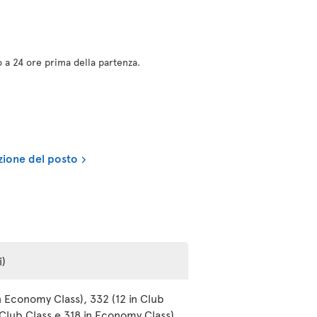
no a 24 ore prima della partenza.
ezione del posto
i)
n Economy Class), 332 (12 in Club
 Club Class e 318 in Economy Class)