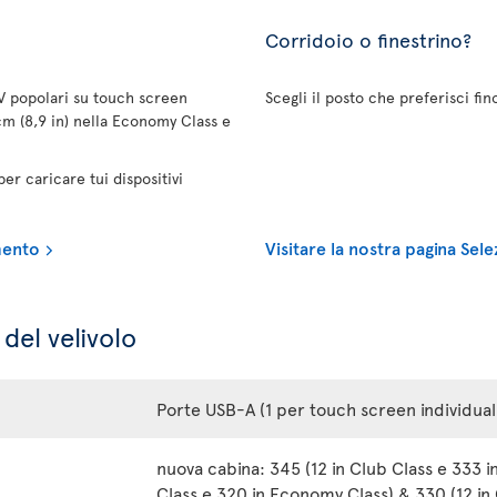
Corridoio o finestrino?
TV popolari su touch screen
Scegli il posto che preferisci fi
cm (8,9 in) nella Economy Class e
r caricare tui dispositivi
imento
Visitare la nostra pagina Sel
del velivolo
Porte USB-A (1 per touch screen individual
nuova cabina: 345 (12 in Club Class e 333 i
Class e 320 in Economy Class) & 330 (12 in