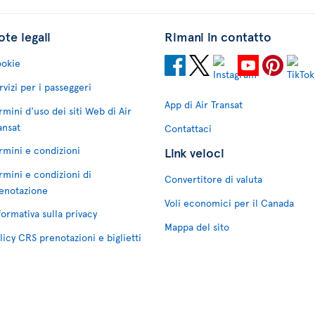
te legali
Rimani in contatto
okie
rvizi per i passeggeri
App di Air Transat
rmini d'uso dei siti Web di Air
ansat
Contattaci
rmini e condizioni
Link veloci
rmini e condizioni di
Convertitore di valuta
enotazione
Voli economici per il Canada
formativa sulla privacy
Mappa del sito
licy CRS prenotazioni e biglietti