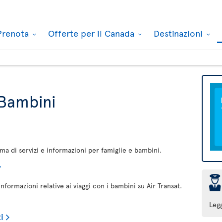
Prenota
Offerte per il Canada
Destinazioni
 Bambini
mma di servizi e informazioni per famiglie e bambini.
þ
informazioni relative ai viaggi con i bambini su Air Transat.
Leg
i