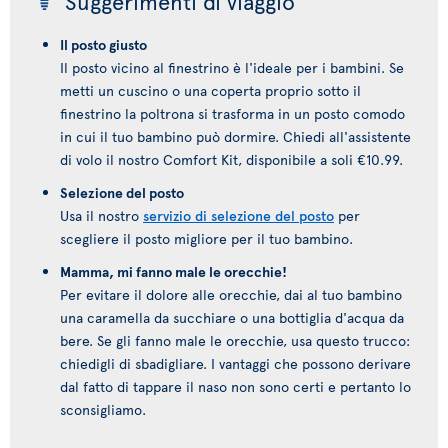
Suggerimenti di viaggio
Il posto giusto
Il posto vicino al finestrino è l'ideale per i bambini. Se
metti un cuscino o una coperta proprio sotto il
finestrino la poltrona si trasforma in un posto comodo
in cui il tuo bambino può dormire. Chiedi all'assistente
di volo il nostro Comfort Kit, disponibile a soli €10.99.
Selezione del posto
Usa il nostro
servizio di selezione del posto
per
scegliere il posto migliore per il tuo bambino.
Mamma, mi fanno male le orecchie!
Per evitare il dolore alle orecchie, dai al tuo bambino
una caramella da succhiare o una bottiglia d'acqua da
bere. Se gli fanno male le orecchie, usa questo trucco:
chiedigli di sbadigliare. I vantaggi che possono derivare
dal fatto di tappare il naso non sono certi e pertanto lo
sconsigliamo.