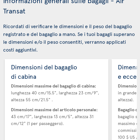
Informazioni generali sulle bagagli - Air
Transat
Ricordati di verificare le dimensioni e il peso del bagaglio
registrato e del bagaglio a mano. Se i tuoi bagagli superano
le dimensioni e/o il peso consentiti, verranno applicati
costi aggiuntivi.
Dimensioni del bagaglio
Dimensi
di cabina
e ecces
Dimensioni massime del bagaglio di cabina:
Dimensioni
lunghezza 40 cm/15.5", larghezza 23 cm/9",
in grandezz
altezza 55 cm/21.5" .
altezza).
Dimensioni massime del articolo personale:
Bagaglio d
43 cm/17", larghezza 13 cm/5", altezza 31
bagaglio su
cm/12" (1 per passeggero).
massimo di
commission
100 $ US / 