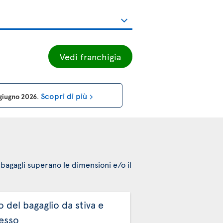
Vedi franchigia
Scopri di più
° giugno 2026
.
i bagagli superano le dimensioni e/o il
 del bagaglio da stiva e
esso