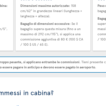
bina:
Dimensioni massime autorizzate:
158
Peso 
cm/62" in grandezze lineari (lunghezza +
bagag
larghezza + altezza).
Bagag
Bagaglio di dimensioni eccessive:
Se il
super
m/5",
bagaglio supera questa misura (fino a un
massi
massimo di 292 cm/115"), si applica una
commi
commissione aggiuntiva di 80 € (100 $ CA
/ 100
/ 100 $ US / 65 £).
roppo pesante, si applicano entrambe le commissioni
. Tieni presente 
 essere pagare in anticipo e devono essere pagato in aeroporto
.
ammessi in cabina?