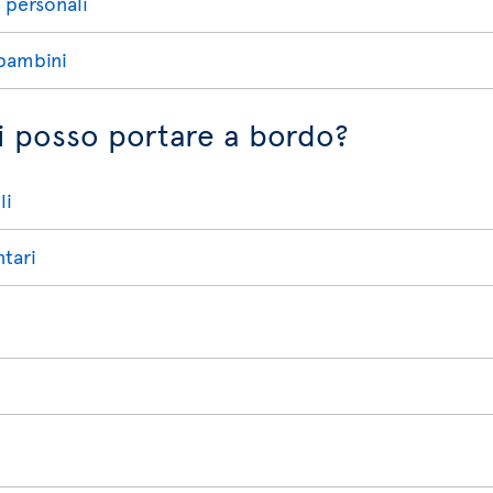
i personali
 bambini
ali posso portare a bordo?
li
tari