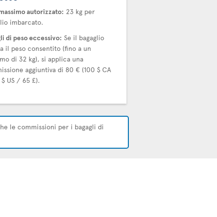
massimo autorizzato:
23 kg per
lio imbarcato.
li di peso eccessivo:
Se il bagaglio
a il peso consentito (fino a un
mo di 32 kg), si applica una
ssione aggiuntiva di 80 € (100 $ CA
 $ US / 65 £).
che le commissioni per i bagagli di