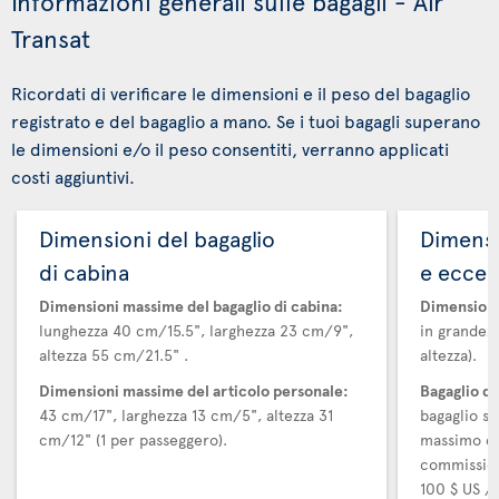
Informazioni generali sulle bagagli - Air
Transat
Ricordati di verificare le dimensioni e il peso del bagaglio
registrato e del bagaglio a mano. Se i tuoi bagagli superano
le dimensioni e/o il peso consentiti, verranno applicati
costi aggiuntivi.
Dimensioni del bagaglio
Dimensi
di cabina
e ecces
Dimensioni massime del bagaglio di cabina:
Dimensioni
lunghezza 40 cm/15.5", larghezza 23 cm/9",
in grandezz
altezza 55 cm/21.5" .
altezza).
Dimensioni massime del articolo personale:
Bagaglio d
43 cm/17", larghezza 13 cm/5", altezza 31
bagaglio su
cm/12" (1 per passeggero).
massimo di
commission
100 $ US / 