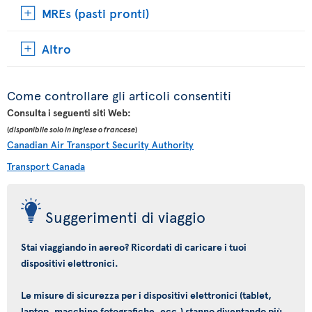
MREs (pasti pronti)
Altro
Come controllare gli articoli consentiti
Consulta i seguenti siti Web:
(
disponibile solo in inglese o francese
)
Canadian Air Transport Security Authority
Transport Canada
Suggerimenti di viaggio
Stai viaggiando in aereo? Ricordati di caricare i tuoi
dispositivi elettronici.
Le misure di sicurezza per i dispositivi elettronici (tablet,
laptop, macchine fotografiche, ecc.) stanno diventando più