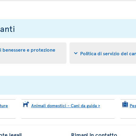
anti
 di benessere e protezione
Politica di servizio del c
ture
Animali domestici - Cani da guida
>
Pe
te legali
Rimani in contatto