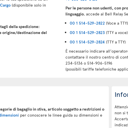
r Cargo
(disponibile solo in
Per le persone non udenti, con pro
linguaggio
, accede al Bell Relay Se
00 1 514-529-2822
(Voce a TTY)
tagli della spedizione:
e origine/destinazione del
00 1 514-529-2823
(TTY a voce)
00 1 514-529-2824
(TTY a TTY)
È necessario indicare all'operator
contattare il nostro centro di con
234-5136 o 514-906-5196
(possibili tariffe telefoniche applic
Info
Attenzi
tegorie di bagaglio in stiva, articolo soggetto a restrizioni o
non si 
 dimensioni
per conoscere le linee guida su dimensioni e
Accerta
indicazi