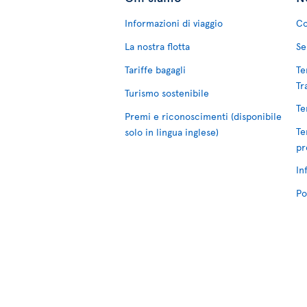
Informazioni di viaggio
Co
La nostra flotta
Se
Tariffe bagagli
Te
Tr
Turismo sostenibile
Te
Premi e riconoscimenti (disponibile
Te
solo in lingua inglese)
pr
In
Po