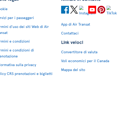
okie
rvizi per i passeggeri
App di Air Transat
rmini d'uso dei siti Web di Air
ansat
Contattaci
rmini e condizioni
Link veloci
rmini e condizioni di
Convertitore di valuta
enotazione
Voli economici per il Canada
formativa sulla privacy
Mappa del sito
licy CRS prenotazioni e biglietti