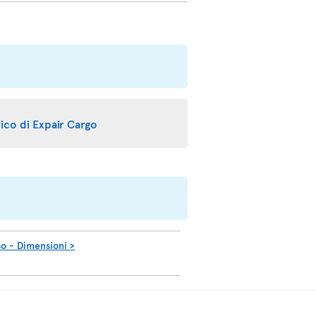
arico di Expair Cargo
so - Dimensioni
>