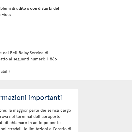
blemi di udito o con disturbi del
rvice:
e del Bell Relay Service di
tatto ai seguenti numeri: 1-866-
abili)
rmazioni importanti
one: la maggior parte dei servizi cargo
trova nel terminal dell'aeroporto.
ti di chiamare in anticipo per le
oni stradali, le limitazioni e l'orario di