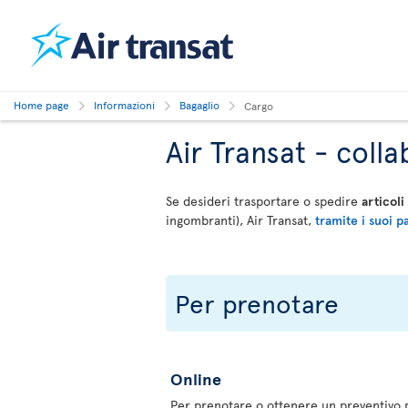
Home page
Informazioni
Bagaglio
Cargo
Air Transat - col
Se desideri trasportare o spedire
articoli
ingombranti), Air Transat,
tramite i suoi p
Per prenotare
Online
Per prenotare o ottenere un preventivo p