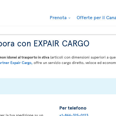
Prenota
Offerte per il Ca
labora con EXPAIR CARGO
 non idonei al trasporto in stiva
(articoli con dimensioni superiori a quel
artner Expair Cargo,
offre un servizio cargo diretto, veloce ed econo
Per telefono
er la tua spedizione su un
+1-866-325-0123