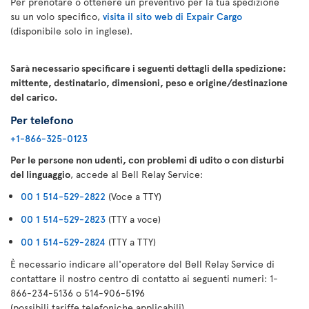
Per prenotare o ottenere un preventivo per la tua spedizione
su un volo specifico,
visita il sito web di Expair Cargo
(disponibile solo in inglese).
Sarà necessario specificare i seguenti dettagli della spedizione:
mittente, destinatario, dimensioni, peso e origine/destinazione
del carico.
Per telefono
+1-866-325-0123
Per le persone non udenti, con problemi di udito o con disturbi
del linguaggio
, accede al Bell Relay Service:
00 1 514-529-2822
(Voce a TTY)
00 1 514-529-2823
(TTY a voce)
00 1 514-529-2824
(TTY a TTY)
È necessario indicare all'operatore del Bell Relay Service di
contattare il nostro centro di contatto ai seguenti numeri: 1-
866-234-5136 o 514-906-5196
(possibili tariffe telefoniche applicabili)