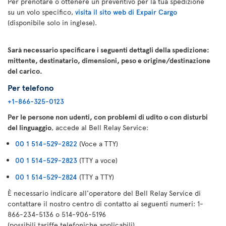
Per prenotare o ottenere un preventivo per la tua spedizione
su un volo specifico,
visita il sito web di Expair Cargo
(disponibile solo in inglese).
Sarà necessario specificare i seguenti dettagli della spedizione:
mittente, destinatario, dimensioni, peso e origine/destinazione
del carico.
Per telefono
+1-866-325-0123
Per le persone non udenti, con problemi di udito o con disturbi
del linguaggio
, accede al Bell Relay Service:
00 1 514-529-2822
(Voce a TTY)
00 1 514-529-2823
(TTY a voce)
00 1 514-529-2824
(TTY a TTY)
È necessario indicare all'operatore del Bell Relay Service di
contattare il nostro centro di contatto ai seguenti numeri: 1-
866-234-5136 o 514-906-5196
(possibili tariffe telefoniche applicabili)