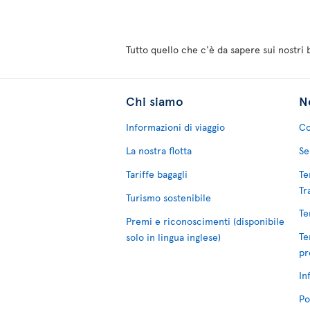
Tutto quello che c'è da sapere sui nostri
Chi siamo
No
Informazioni di viaggio
Co
La nostra flotta
Se
Tariffe bagagli
Te
Tr
Turismo sostenibile
Te
Premi e riconoscimenti (disponibile
Te
solo in lingua inglese)
pr
In
Po