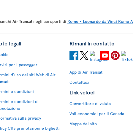
 banchi
Air Transat
negli aeroporti di
Rome - Leonardo da Vinci Rome Ai
te legali
Rimani in contatto
okie
rvizi per i passeggeri
App di Air Transat
rmini d'uso dei siti Web di Air
ansat
Contattaci
rmini e condizioni
Link veloci
rmini e condizioni di
Convertitore di valuta
enotazione
Voli economici per il Canada
formativa sulla privacy
Mappa del sito
licy CRS prenotazioni e biglietti