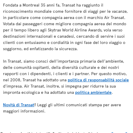
Fondata a Montreal 35 anni fa, Transat ha raggiunto il
riconoscimento mondiale come fornitore di viaggi per le vacanze,
in particolare come compagnia aerea con il marchio Air Transat.
Votata dai passeggeri come migliore compagnia aerea del mondo
per il tempo libero agli Skytrax World Airline Awards, vola verso
destinazioni internazionali e canadesi, cercando di servire i suoi
clienti con entusiasmo e cordialità in ogni fase del loro viaggio o
soggiorno, ed enfatizzando la sicurezza.
In Transat, siamo consci dell'importanza primaria dell'ambiente,
delle comunità ospitanti, della diversità culturale e dei nostri
rapporti con i dipendenti, i clienti e i partner. Per questo motivo,
nel 2008, Transat ha adottato una
politica di responsabilità sociale
d'impresa. Air Transat, inoltre, si impegna per ridurre la sua
impronta ecologica e ha adottato una
politica ambientale
.
Novità di Transat
? Leggi gli ultimi comunicati stampa per avere
maggiori informazioni.