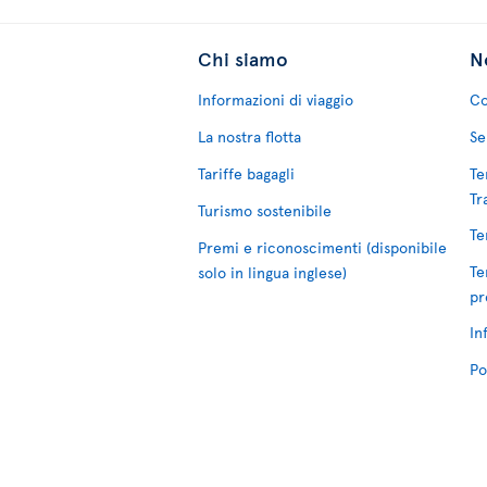
Chi siamo
No
Informazioni di viaggio
Co
La nostra flotta
Se
Tariffe bagagli
Te
Tr
Turismo sostenibile
Te
Premi e riconoscimenti (disponibile
Te
solo in lingua inglese)
pr
In
Po