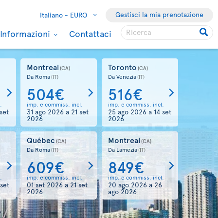
Gestisci la mia prenotazione
Italiano -
EURO
Informazioni
Contattaci
eal
Toronto
(CA)
(CA)
a
Da Venezia
(IT)
(IT)
4€
516€
ommiss. incl.
imp. e commiss. incl.
 2026
a
21 set
25 ago 2026
a
14 set
2026
ec
Montreal
(CA)
(CA)
a
Da Lamezia
(IT)
(IT)
9€
849€
ommiss. incl.
imp. e commiss. incl.
 2026
a
21 set
20 ago 2026
a
26
ago 2026