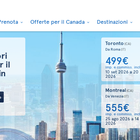
Prenota
Offerte per il Canada
Destinazioni
Toronto
Montr
(CA)
Da Roma
Da Rom
(IT)
499€
50
imp. e commiss. incl.
imp. e c
10 set 2026
a
20 set
31 ago
2026
2026
Montreal
Québ
(CA)
Da Venezia
Da Rom
(IT)
555€
60
imp. e commiss. incl.
imp. e c
25 ago 2026
a
14 set
01 set
2026
2026