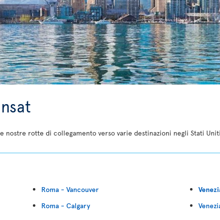
ansat
e nostre rotte di collegamento verso varie destinazioni negli Stati Unit
Roma - Vancouver
Venezi
Roma - Calgary
Venezi