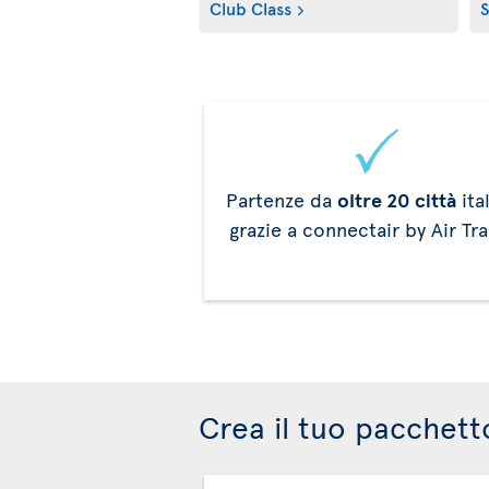
Club Class
S
Partenze da
oltre 20 città
ita
grazie a connectair by Air Tr
Crea il tuo pacchett