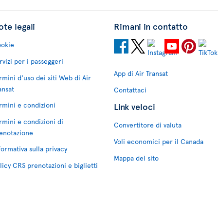
te legali
Rimani in contatto
okie
rvizi per i passeggeri
App di Air Transat
rmini d'uso dei siti Web di Air
ansat
Contattaci
rmini e condizioni
Link veloci
rmini e condizioni di
Convertitore di valuta
enotazione
Voli economici per il Canada
formativa sulla privacy
Mappa del sito
licy CRS prenotazioni e biglietti