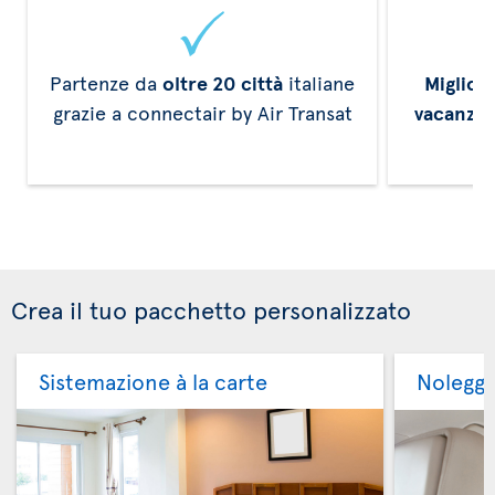
Partenze da
oltre 20 città
italiane
Miglior
grazie a connectair by Air Transat
vacanze
Crea il tuo pacchetto personalizzato
Sistemazione à la carte
Noleggi