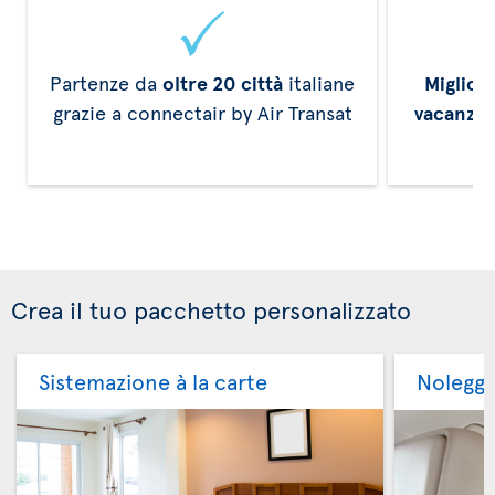
Partenze da
oltre 20 città
italiane
Miglior
grazie a connectair by Air Transat
vacanze
Crea il tuo pacchetto personalizzato
Sistemazione à la carte
Noleggi