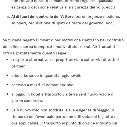
non rilevato durante la manutenzione regolare, qualsiasi
esigenza o decisione relativa alla sicurezza del volo, ecc.)
Al di fuori del controllo del Vettore
(es: emergenze mediche,
scioperi, requisizione di spazi da parte del governo, ecc.)
Se ti viene negato l'imbarco per motivi che rientrano nel controllo
della linea aerea (compresi i motivi di sicurezza), Air Transat ti
offrirà gratuitamente quanto segue:
trasporto alternativo sui propri servizi o sui servizi di vettori
partner
cibo e bevande in quantità ragionevoli;
accesso a mezzi di comunicazione;
alloggio in hotel e trasporto via terra se il nuovo volo è il
giorno successivo.
Se il nuovo volo non soddisfa le tue esigenze di viaggio, il
rimborso dell'eventuale parte non utilizzata del biglietto e,
ove applicabile, il trasporto al punto di origine indicato sul