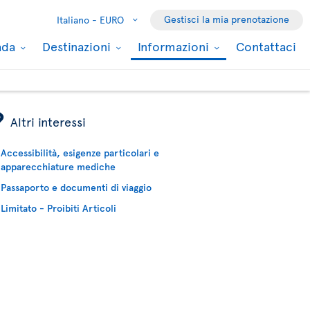
Gestisci la mia prenotazione
Italiano -
EURO
nada
Destinazioni
Informazioni
Contattaci
ÿ
Altri interessi
Accessibilità, esigenze particolari e
apparecchiature mediche
Passaporto e documenti di viaggio
Limitato - Proibiti Articoli