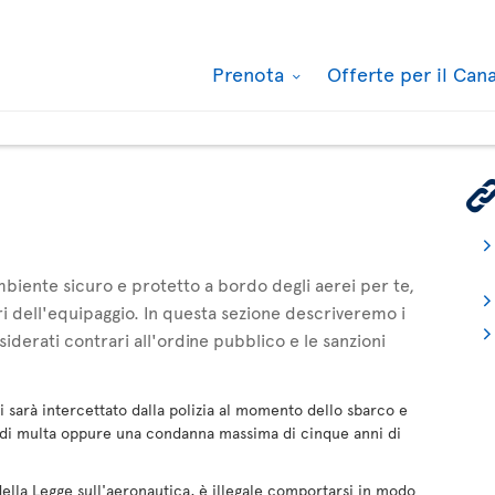
Prenota
Offerte per il Ca
mbiente sicuro e protetto a bordo degli aerei per te,
ri dell'equipaggio. In questa sezione descriveremo i
derati contrari all'ordine pubblico e le sanzioni
ltri sarà intercettato dalla polizia al momento dello sbarco e
 di multa oppure una condanna massima di cinque anni di
ella Legge sull'aeronautica, è illegale comportarsi in modo