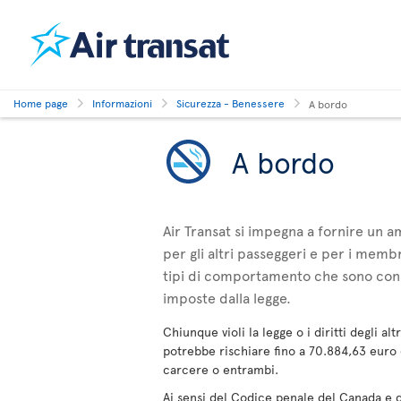
Home page
Informazioni
Sicurezza - Benessere
A bordo
A bordo
Air Transat si impegna a fornire un a
per gli altri passeggeri e per i memb
tipi di comportamento che sono consi
imposte dalla legge.
Chiunque violi la legge o i diritti degli a
potrebbe rischiare fino a 70.884,63 euro
carcere o entrambi.
Ai sensi del Codice penale del Canada e d