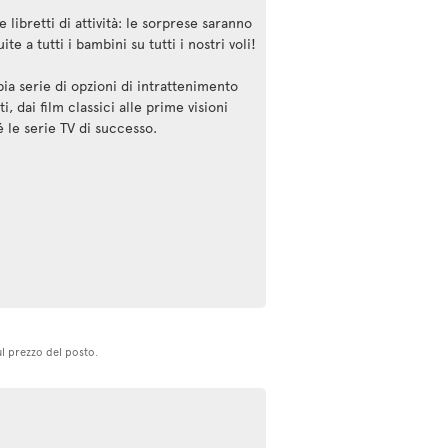
e libretti di attività: le sorprese saranno
uite a tutti i bambini su tutti i nostri voli!
ia serie di opzioni di intrattenimento
ti, dai film classici alle prime visioni
 le serie TV di successo.
ul prezzo del posto.