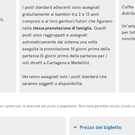
Cuffie 
I posti standard adiacenti sono assegnati
distrib
gratuitamente ai bambini tra 2 e 13 anni
i).
compresi e ai loro genitori/tutori che figurano
Un'amp
nella
stessa prenotazione di famiglia
. Questi
per tut
posti sono raggruppati e assegnati
nonché
automaticamente dal sistema una volta
eseguita la prenotazione 14 giorni prima della
partenza (5 giorni prima della partenza per i
voli diretti a Cartagena e Medellin).
Verranno assegnati solo i posti standard che
saranno soggetti a disponibilità.
ssono optare per la selezione del posto a pagamento. Non viene garantito alcuno sconto s
Prezzo del biglietto