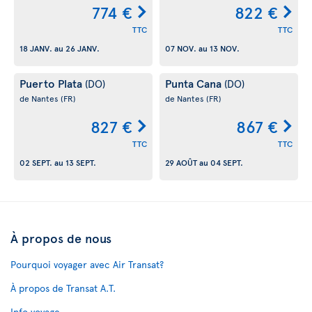
774 €
822 €
TTC
TTC
18 JANV.
au
26 JANV.
07 NOV.
au
13 NOV.
Puerto Plata
Punta Cana
(DO)
(DO)
de Nantes
(FR)
de Nantes
(FR)
827 €
867 €
TTC
TTC
02 SEPT.
au
13 SEPT.
29 AOÛT
au
04 SEPT.
À propos de nous
Pourquoi voyager avec Air Transat?
À propos de Transat A.T.
Info voyage