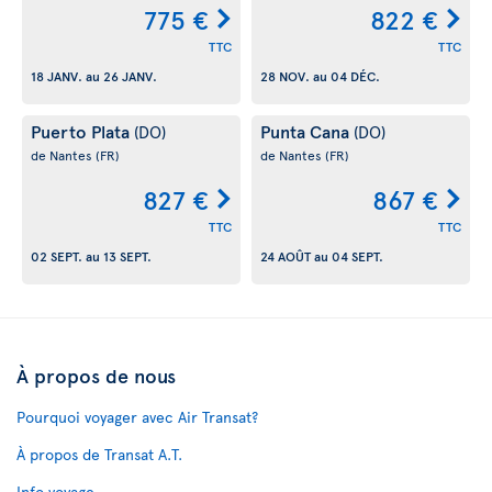
775 €
822 €
TTC
TTC
18 JANV.
au
26 JANV.
28 NOV.
au
04 DÉC.
Puerto Plata
Punta Cana
(DO)
(DO)
de Nantes
(FR)
de Nantes
(FR)
827 €
867 €
TTC
TTC
02 SEPT.
au
13 SEPT.
24 AOÛT
au
04 SEPT.
À propos de nous
Pourquoi voyager avec Air Transat?
À propos de Transat A.T.
Info voyage