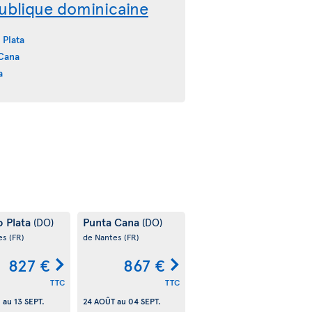
ublique dominicaine
 Plata
Cana
a
o Plata
Punta Cana
(DO)
(DO)
es
(FR)
de Nantes
(FR)
827 €
867 €
TTC
TTC
.
au
13 SEPT.
24 AOÛT
au
04 SEPT.