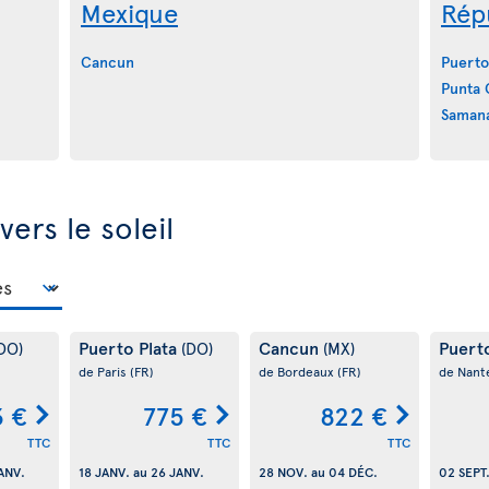
Mexique
Rép
Cancun
Puerto
Punta 
Saman
vers le soleil
Puerto Plata
Cancun
Puert
DO)
(DO)
(MX)
de Paris
(FR)
de Bordeaux
(FR)
de Nant
3 €
775 €
822 €
TTC
TTC
TTC
ANV.
18 JANV.
au
26 JANV.
28 NOV.
au
04 DÉC.
02 SEPT