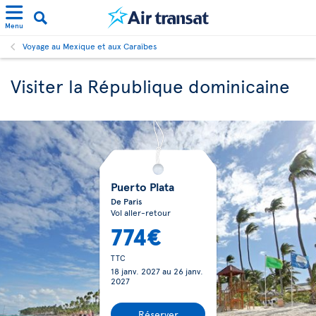
Menu
Voyage au Mexique et aux Caraïbes
Visiter la République dominicaine
Puerto Plata
De Paris
Vol aller-retour
774€
TTC
18 janv. 2027
au
26 janv.
2027
Réserver