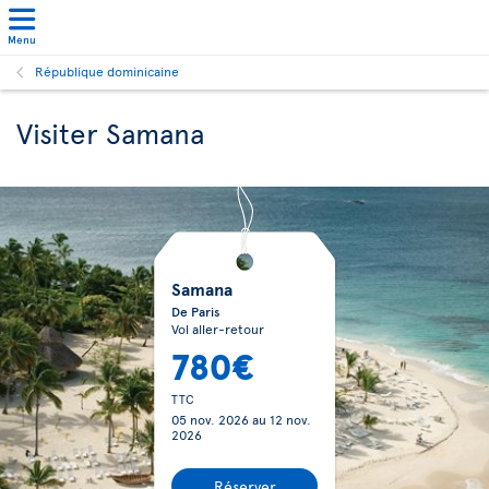
Menu
République dominicaine
Visiter Samana
Samana
De Paris
Vol aller-retour
780€
TTC
05 nov. 2026
au
12 nov.
2026
Réserver