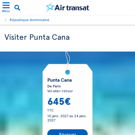
Menu
République dominicaine
Visiter Punta Cana
Punta Cana
De Paris
Vol aller-retour
645€
TTC
10 janv. 2027
au
24 janv.
2027
Réserver