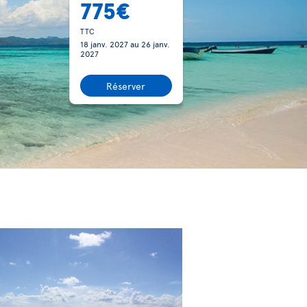
775€
TTC
18 janv. 2027
au
26 janv.
2027
Réserver