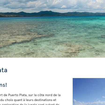
ata
ns!
rt de Puerto Plata, sur la côte nord de la
du choix quant à leurs destinations et
ou exploration de la jungle sont autant de