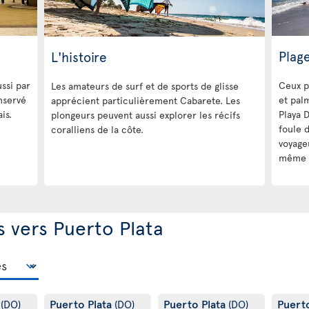
Plage
L'histoire
ussi par
Ceux p
Les amateurs de surf et de sports de glisse
onservé
et pal
apprécient particulièrement Cabarete. Les
is.
Playa 
plongeurs peuvent aussi explorer les récifs
foule 
coralliens de la côte.
voyage
même d
s vers Puerto Plata
a
Puerto Plata
Puerto Plata
Puert
(DO)
(DO)
(DO)