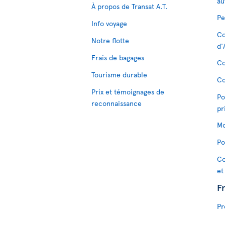
au
À propos de Transat A.T.
Pe
Info voyage
Co
Notre flotte
d'
Frais de bagages
Co
Tourisme durable
Co
Prix et témoignages de
Po
reconnaissance
pr
Mo
Po
Co
et
F
Pr