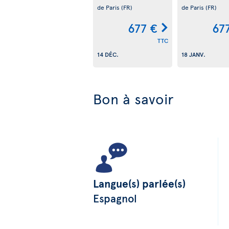
de Paris
(FR)
de Paris
(FR)
677 €
67
TTC
14 DÉC.
18 JANV.
Bon à savoir
Langue(s) parlée(s)
Espagnol