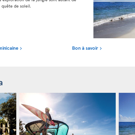
n quête de soleil.
minicaine
Bon à savoir
a