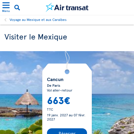
Menu
Voyage au Mexique et aux Caraïbes
Visiter le Mexique
Cancun
De Paris
Vol aller-retour
663€
TTC
19 janv. 2027
au
07 févr.
2027
Réserver