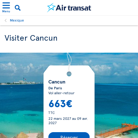
Menu
Mexique
Visiter Cancun
Cancun
De Paris
Vol aller-retour
663€
TTC
22 mars 2027
au
09 avr.
2027
Réserver