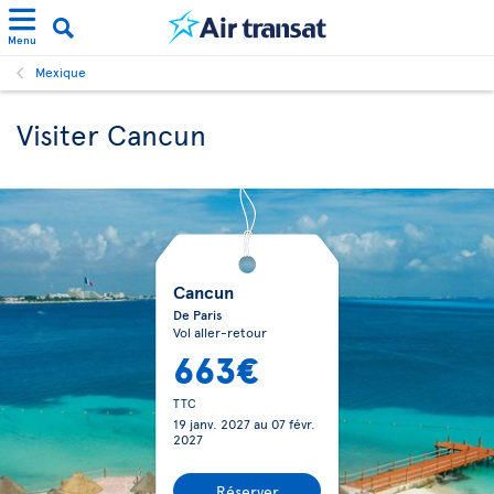
Menu
Mexique
Visiter Cancun
Cancun
De Paris
Vol aller-retour
663€
TTC
19 janv. 2027
au
07 févr.
2027
Réserver