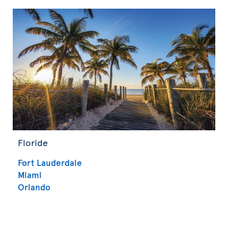
Floride
Fort Lauderdale
Miami
Orlando