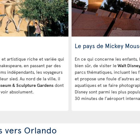
Le pays de Mickey Mous
 et artistique riche et variée qui
En ce qui concerne les enfants, l
Shakespeare, en passant par des
bien sûr, de visiter le
Walt Disne
ilms indépendants, les voyageurs
parcs thématiques, incluant les
eur sied. Au nord de la ville, il
et propose une foule d’autres act
useum & Sculpture Gardens
dont
aquatiques et se faire photogra
à voir absolument.
Disney sont parmi les plus popul
30 minutes de l’aéroport interna
s vers Orlando