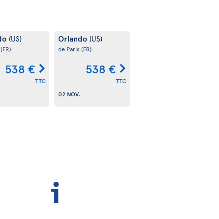
do
Orlando
(US)
(US)
s
(FR)
de Paris
(FR)
538 €
538 €
TTC
TTC
02 NOV.