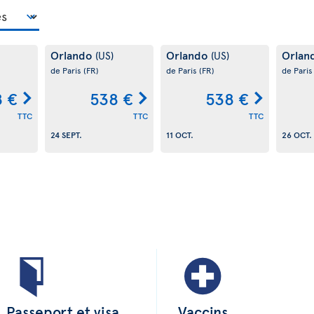
Orlando
Orlando
Orlan
(US)
(US)
de Paris
(FR)
de Paris
(FR)
de Pari
8 €
538 €
538 €
TTC
TTC
TTC
24 SEPT.
11 OCT.
26 OCT.
Passeport et visa
Vaccins