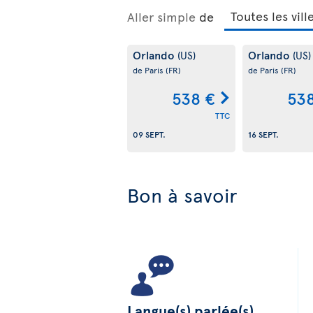
Aller simple
de
Orlando
Orlando
(US)
(US)
de Paris
(FR)
de Paris
(FR)
538 €
53
TTC
09 SEPT.
16 SEPT.
Bon à savoir
Langue(s) parlée(s)