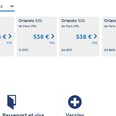
Orlando
Orlando
Orlan
(US)
(US)
de Paris
(FR)
de Paris
(FR)
de Pari
8 €
538 €
538 €
TTC
TTC
TTC
11 OCT.
26 OCT.
02 NOV.
Passeport et visa
Vaccins