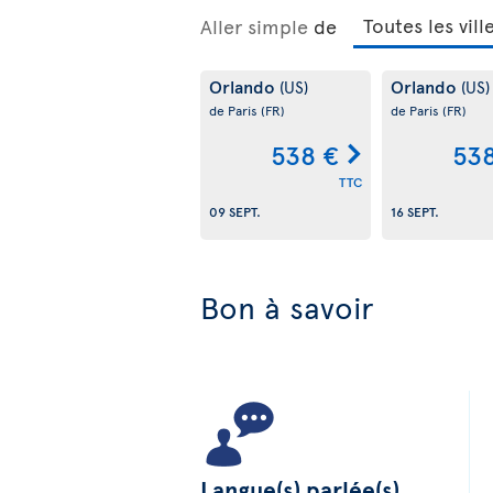
Aller simple
de
Orlando
Orlando
(US)
(US)
de Paris
(FR)
de Paris
(FR)
538 €
53
TTC
09 SEPT.
16 SEPT.
Bon à savoir
Langue(s) parlée(s)