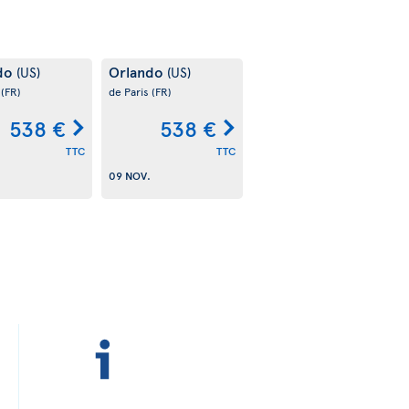
do
Orlando
(US)
(US)
s
(FR)
de Paris
(FR)
538 €
538 €
TTC
TTC
09 NOV.