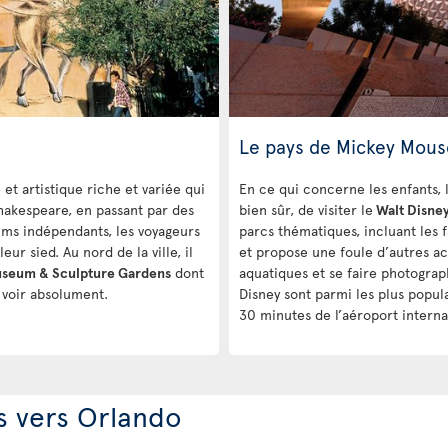
Le pays de Mickey Mous
 et artistique riche et variée qui
En ce qui concerne les enfants, l
Shakespeare, en passant par des
bien sûr, de visiter le
Walt Disne
ilms indépendants, les voyageurs
parcs thématiques, incluant les
eur sied. Au nord de la ville, il
et propose une foule d’autres act
useum & Sculpture Gardens
dont
aquatiques et se faire photogra
à voir absolument.
Disney sont parmi les plus popul
30 minutes de l’aéroport interna
s vers Orlando