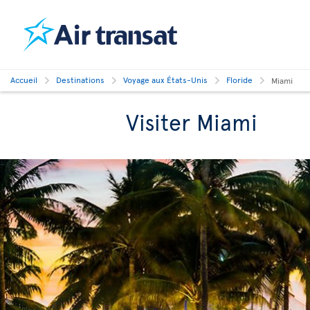
Accueil
Destinations
Voyage aux États-Unis
Floride
Miami
Visiter Miami