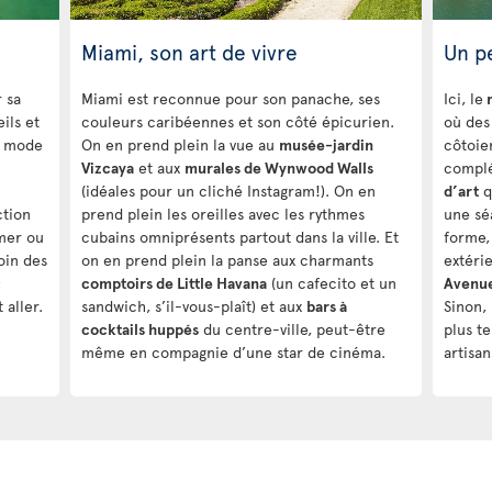
Miami, son art de vivre
Un p
 sa
Miami est reconnue pour son panache, ses
Ici, le
m
eils et
couleurs caribéennes et son côté épicurien.
où des
n mode
On en prend plein la vue au
musée-jardin
côtoien
Vizcaya
et aux
murales de Wynwood Walls
compl
(idéales pour un cliché Instagram!). On en
d’art
q
ction
prend plein les oreilles avec les rythmes
une sé
mer ou
cubains omniprésents partout dans la ville. Et
forme,
oin des
on en prend plein la panse aux charmants
extéri
c
comptoirs de Little Havana
(un cafecito et un
Avenu
 aller.
sandwich, s’il-vous-plaît) et aux
bars à
Sinon,
cocktails huppés
du centre-ville, peut-être
plus t
même en compagnie d’une star de cinéma.
artisan