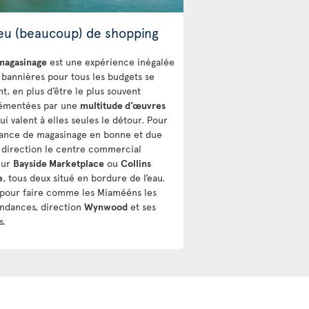
eu (beaucoup) de shopping
agasinage
est une expérience inégalée
 bannières pour tous les budgets se
t, en plus d’être le plus souvent
émentées par une
multitude d’œuvres
ui valent à elles seules le détour. Pour
ance de magasinage en bonne et due
 direction le centre commercial
eur
Bayside Marketplace
ou
Collins
e
, tous deux situé en bordure de l’eau.
 pour faire comme les Miamééns les
endances, direction
Wynwood
et ses
s.