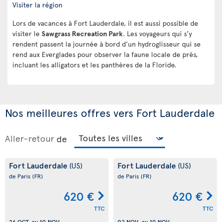
Visiter la région
Lors de vacances à Fort Lauderdale, il est aussi possible de
visiter le
Sawgrass Recreation Park
. Les voyageurs qui s’y
rendent passent la journée à bord d’un hydroglisseur qui se
rend aux Everglades pour observer la faune locale de près,
incluant les alligators et les panthères de la Floride.
Nos meilleures offres vers Fort Lauderdale
Aller-retour
de
Fort Lauderdale
Fort Lauderdale
(US)
(US)
de Paris
(FR)
de Paris
(FR)
620 €
620 €
TTC
TTC
26 OCT.
au
10 NOV.
02 NOV.
au
10 NOV.