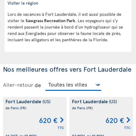
Visiter la région
Lors de vacances à Fort Lauderdale, il est aussi possible de
visiter le
Sawgrass Recreation Park
. Les voyageurs qui s’y
rendent passent la journée à bord d’un hydroglisseur qui se
rend aux Everglades pour observer la faune locale de près,
incluant les alligators et les panthères de la Floride.
Nos meilleures offres vers Fort Lauderdale
Aller-retour
de
Fort Lauderdale
Fort Lauderdale
(US)
(US)
de Paris
(FR)
de Paris
(FR)
620 €
620 €
TTC
TTC
26 OCT.
au
10 NOV.
02 NOV.
au
10 NOV.