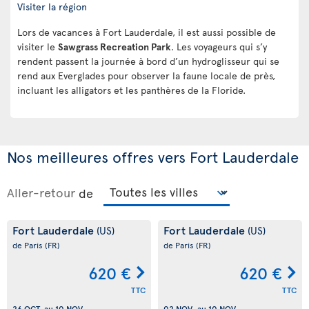
Visiter la région
Lors de vacances à Fort Lauderdale, il est aussi possible de
visiter le
Sawgrass Recreation Park
. Les voyageurs qui s’y
rendent passent la journée à bord d’un hydroglisseur qui se
rend aux Everglades pour observer la faune locale de près,
incluant les alligators et les panthères de la Floride.
Nos meilleures offres vers Fort Lauderdale
Aller-retour
de
Fort Lauderdale
Fort Lauderdale
(US)
(US)
de Paris
(FR)
de Paris
(FR)
620 €
620 €
TTC
TTC
26 OCT.
au
10 NOV.
02 NOV.
au
10 NOV.