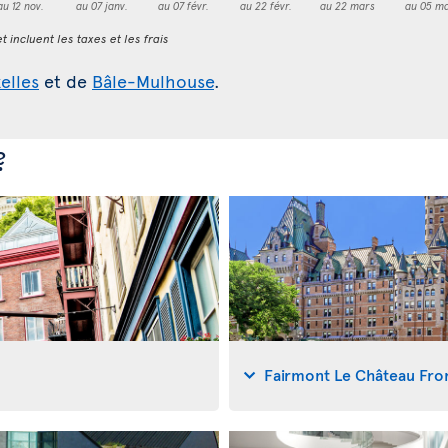
au 12 nov.
au 07 janv.
au 07 févr.
au 22 févr.
au 22 mars
au 05 ma
t incluent les taxes et les frais
elles
et de
Bâle-Mulhouse
.
?
Fairmont Le Château Fro