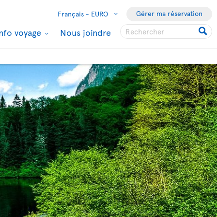
Gérer ma réservation
Français -
EURO
Info voyage
Nous joindre