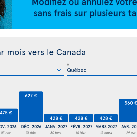
ar mois vers le Canada
à
627 €
560 
475 €
428 €
428 €
428 €
OV. 2026
DÉC. 2026
JANV. 2027
FÉVR. 2027
MARS 2027
AVR. 20
05 nov.
31 déc.
30 janv.
16 févr.
15 mars
29 avr.