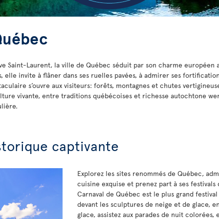
 Québec
uve Saint-Laurent, la ville de Québec séduit par son charme européen
elle invite à flâner dans ses ruelles pavées, à admirer ses fortificatio
aculaire s’ouvre aux visiteurs: forêts, montagnes et chutes vertigineus
ture vivante, entre traditions québécoises et richesse autochtone wend
lière.
storique captivante
Explorez les sites renommés de Québec, admi
cuisine exquise et prenez part à ses festivals 
Carnaval de Québec est le plus grand festiva
devant les sculptures de neige et de glace, 
glace, assistez aux parades de nuit colorées, 