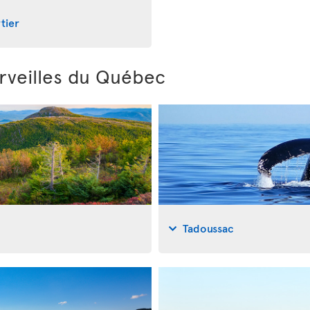
tier
rveilles du Québec
Tadoussac