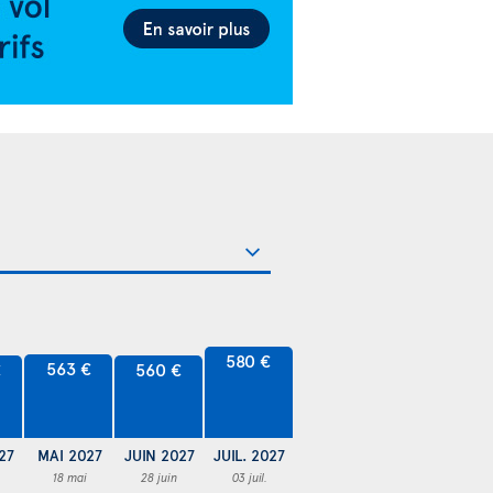
580 €
563 €
€
560 €
27
MAI 2027
JUIN 2027
JUIL. 2027
18 mai
28 juin
03 juil.