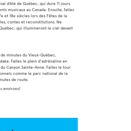
ival d’été de Québec, qui dure 11 jours
nts musicaux au Canada. Ensuite, faites
7e et 18e siècles lors des Fêtes de la
es, contes et reconstitutions. Ne
uébec, qui illumineront le ciel devant
ine de minutes du Vieux-Québec,
ake. Faites le plein d'adrénaline en
 du Canyon Sainte-Anne. Faites le tour
ionnels comme le parc national de la
nutes de route.
s environs!