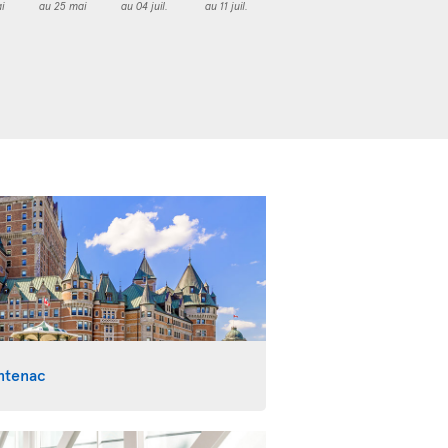
i
au 25 mai
au 04 juil.
au 11 juil.
ntenac