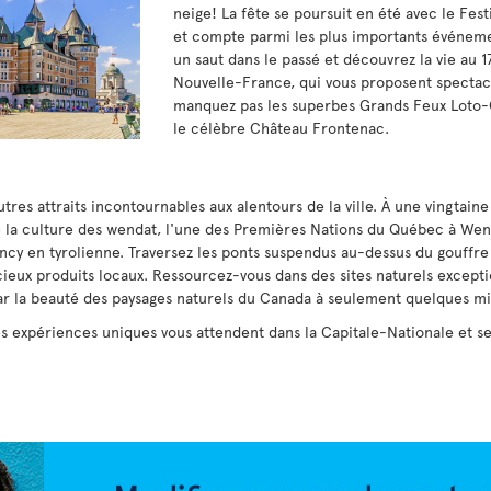
neige! La fête se poursuit en été avec le Fest
et compte parmi les plus importants événeme
un saut dans le passé et découvrez la vie au 1
Nouvelle-France, qui vous proposent spectacl
manquez pas les superbes Grands Feux Loto-Q
le célèbre Château Frontenac.
utres attraits incontournables aux alentours de la ville. À une vingta
de la culture des wendat, l'une des Premières Nations du Québec à Wend
cy en tyrolienne. Traversez les ponts suspendus au-dessus du gouffre
icieux produits locaux. Ressourcez-vous dans des sites naturels except
r la beauté des paysages naturels du Canada à seulement quelques mi
 expériences uniques vous attendent dans la Capitale-Nationale et se