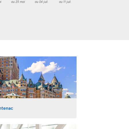
i
au 25 mai
au 04 juil.
au 11 juil.
ntenac