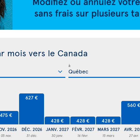
ar mois vers le Canada
à
627 €
560 
475 €
428 €
428 €
428 €
OV. 2026
DÉC. 2026
JANV. 2027
FÉVR. 2027
MARS 2027
AVR. 20
05 nov.
31 déc.
30 janv.
16 févr.
15 mars
27 avr.