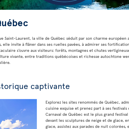
 Québec
uve Saint-Laurent, la ville de Québec séduit par son charme européen
elle invite à flâner dans ses ruelles pavées, à admirer ses fortificatio
aculaire s’ouvre aux visiteurs: forêts, montagnes et chutes vertigineus
ture vivante, entre traditions québécoises et richesse autochtone wend
lière.
storique captivante
Explorez les sites renommés de Québec, admi
cuisine exquise et prenez part à ses festivals 
Carnaval de Québec est le plus grand festiva
devant les sculptures de neige et de glace, 
glace, assistez aux parades de nuit colorées, 