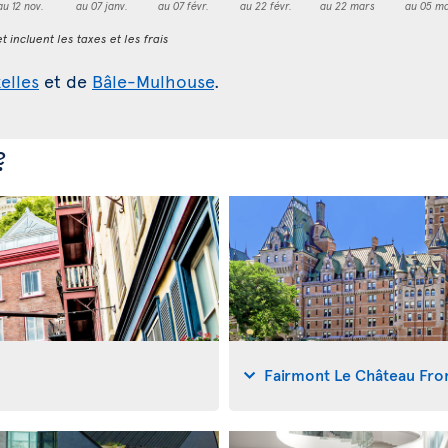
au 12 nov.
au 07 janv.
au 07 févr.
au 22 févr.
au 22 mars
au 05 ma
t incluent les taxes et les frais
elles
et de
Bâle-Mulhouse
.
?
Fairmont Le Château Fro