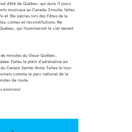
ival d’été de Québec, qui dure 11 jours
nts musicaux au Canada. Ensuite, faites
7e et 18e siècles lors des Fêtes de la
es, contes et reconstitutions. Ne
uébec, qui illumineront le ciel devant
ine de minutes du Vieux-Québec,
ake. Faites le plein d'adrénaline en
 du Canyon Sainte-Anne. Faites le tour
ionnels comme le parc national de la
nutes de route.
s environs!