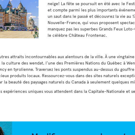
neige! La fête se poursuit en été avec le Fest
et compte parmi les plus importants événeme
un saut dans le passé et découvrez la vie au 1
Nouvelle-France, qui vous proposent spectacl
manquez pas les superbes Grands Feux Loto-Q
le célèbre Château Frontenac.
utres attraits incontournables aux alentours de la ville. À une vingta
de la culture des wendat, l'une des Premières Nations du Québec à Wend
cy en tyrolienne. Traversez les ponts suspendus au-dessus du gouffre
icieux produits locaux. Ressourcez-vous dans des sites naturels except
r la beauté des paysages naturels du Canada à seulement quelques mi
 expériences uniques vous attendent dans la Capitale-Nationale et se