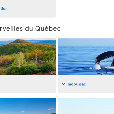
tier
rveilles du Québec
Tadoussac