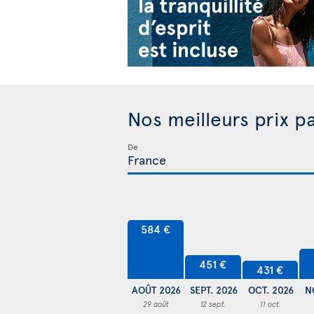
Nos meilleurs prix p
De
584 €
451 €
431 €
AOÛT 2026
SEPT. 2026
OCT. 2026
N
29 août
12 sept.
11 oct.