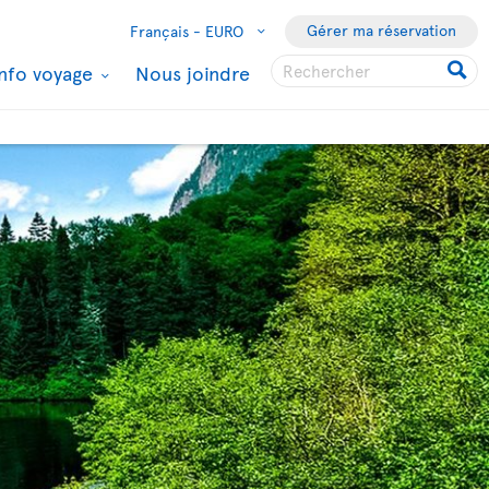
Gérer ma réservation
Français -
EURO
Info voyage
Nous joindre