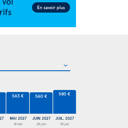
580 €
563 €
€
560 €
27
MAI 2027
JUIN 2027
JUIL. 2027
18 mai
28 juin
05 juil.