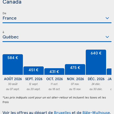
Canada
De
à
640 €
584 €
475 €
451 €
431 €
4
AOÛT 2026
SEPT. 2026
OCT. 2026
NOV. 2026
DÉC. 2026
JAN
30 août
12 sept.
11 oct.
07 nov.
24 déc.
3
au 07 sept.
au 20 sept.
au 18 oct.
au 15 nov.
au 30 déc.
au
*Les prix indiqués sont pour un vol aller-retour et incluent les taxes et les
frais
Voir les offres au départ de
Bruxelles
et de
Bâle-Mulhouse
.