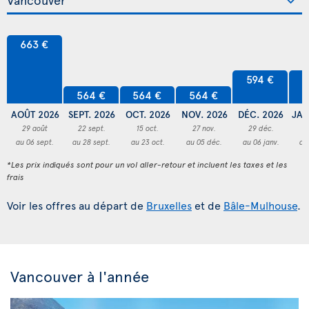
663 €
594 €
5
564 €
564 €
564 €
AOÛT 2026
SEPT. 2026
OCT. 2026
NOV. 2026
DÉC. 2026
JAN
29 août
22 sept.
15 oct.
27 nov.
29 déc.
2
au 06 sept.
au 28 sept.
au 23 oct.
au 05 déc.
au 06 janv.
au
*Les prix indiqués sont pour un vol aller-retour et incluent les taxes et les
frais
Voir les offres au départ de
Bruxelles
et de
Bâle-Mulhouse
.
Vancouver à l'année