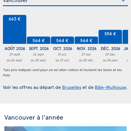
663 €
594 €
5
564 €
564 €
564 €
AOÛT 2026
SEPT. 2026
OCT. 2026
NOV. 2026
DÉC. 2026
JAN
29 août
22 sept.
15 oct.
27 nov.
29 déc.
2
au 06 sept.
au 28 sept.
au 23 oct.
au 05 déc.
au 06 janv.
au
*Les prix indiqués sont pour un vol aller-retour et incluent les taxes et les
frais
Voir les offres au départ de
Bruxelles
et de
Bâle-Mulhouse
.
Vancouver à l'année