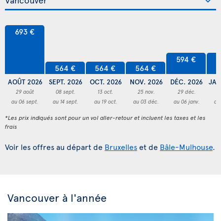
693 €
594 €
5
564 €
564 €
564 €
AOÛT 2026
SEPT. 2026
OCT. 2026
NOV. 2026
DÉC. 2026
JAN
29 août
08 sept.
13 oct.
25 nov.
29 déc.
2
au 06 sept.
au 14 sept.
au 19 oct.
au 03 déc.
au 06 janv.
au
*Les prix indiqués sont pour un vol aller-retour et incluent les taxes et les
frais
Voir les offres au départ de
Bruxelles
et de
Bâle-Mulhouse
.
Vancouver à l'année