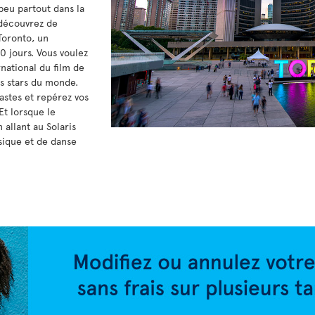
peu partout dans la
t découvrez de
 Toronto, un
0 jours. Vous voulez
rnational du film de
es stars du monde.
astes et repérez vos
Et lorsque le
allant au Solaris
usique et de danse