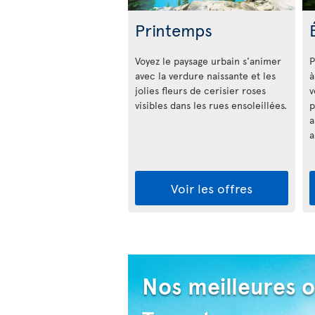
Printemps
Voyez le paysage urbain s'animer
P
avec la verdure naissante et les
à
jolies fleurs de cerisier roses
v
visibles dans les rues ensoleillées.
p
a
a
Voir les offres
Nos meilleures o