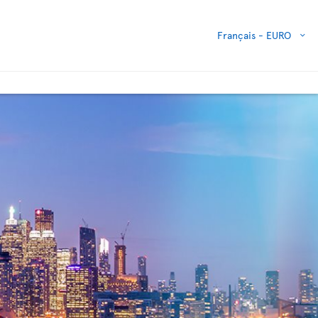
Français -
EURO