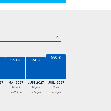
580 €
€
560 €
560 €
27
MAI 2027
JUIN 2027
JUIL. 2027
28 mai
28 juin
12 juil.
i
au 05 juin
au 06 juil.
au 18 juil.