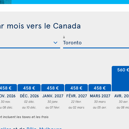
ar mois vers le Canada
à
560 
458 €
458 €
458 €
458 €
458 €
OV. 2026
DÉC. 2026
JANV. 2027
FÉVR. 2027
MARS 2027
AVR. 20
30 nov.
02 déc.
30 janv.
22 févr.
30 mars
30 avr.
u 08 déc.
au 10 déc.
au 07 févr.
au 02 mars
au 05 avr.
au 08 ma
t incluent les taxes et les frais
elles
et de
Bâle-Mulhouse
.