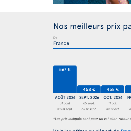
Nos meilleurs prix p
De
567 €
458 €
458 €
AOÛT 2026
SEPT. 2026
OCT. 2026
N
31 août
05 sept.
11 oct.
au 08 sept.
au 12 sept.
au 19 oct.
a
*Les prix indiqués sont pour un vol aller-retour e
Voir les offres au départ de
Brux