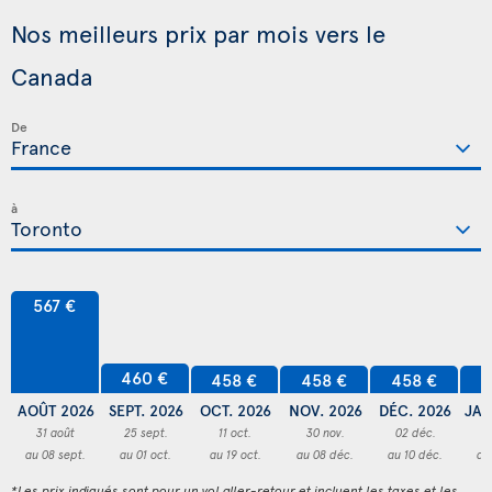
Nos meilleurs prix par mois vers le
Canada
De
à
567 €
460 €
458 €
458 €
458 €
4
AOÛT 2026
SEPT. 2026
OCT. 2026
NOV. 2026
DÉC. 2026
JAN
31 août
25 sept.
11 oct.
30 nov.
02 déc.
3
au 08 sept.
au 01 oct.
au 19 oct.
au 08 déc.
au 10 déc.
au
*Les prix indiqués sont pour un vol aller-retour et incluent les taxes et les